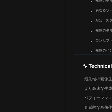
複数の参
•
異なるソ
•
AIは、
•
複数の参
•
コンセプ
•
複数のイ
•
🔧 Technica
最先端の画像
より高速な生
パフォーマン
直感的な画像作