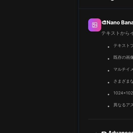
🎨Nano Bana
テキストから
テキスト
•
既存の画
•
マルチイメ
•
さまざま
•
1024x
•
異なるアス
•
✏️ Advanced