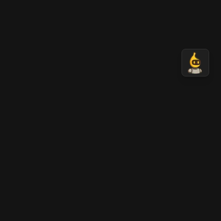
COMPARE
リソース
s Midjourney
作成する
s DALL-E
🍌 Nano Banana Free AI
s Stable Diffusion
ブログ
s Adobe Firefly
新着情報