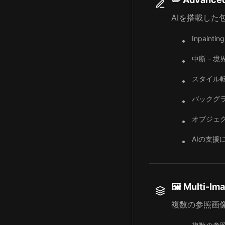
AIを搭載した
Inpain
•
中断 - 
•
スタイル転
•
バックグ
•
オブジェ
•
AIの支援
•
🖼️ Multi-Im
複数の参照画