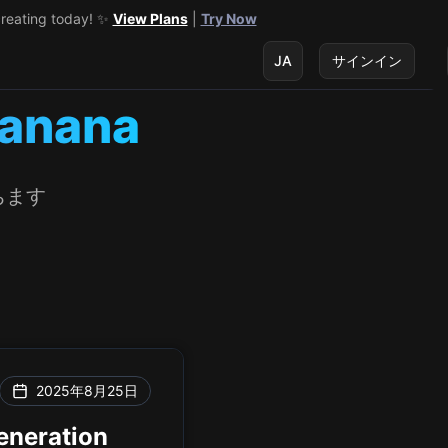
creating today! ✨
View Plans
|
Try Now
JA
サインイン
Banana
ちます
2025年8月25日
Generation