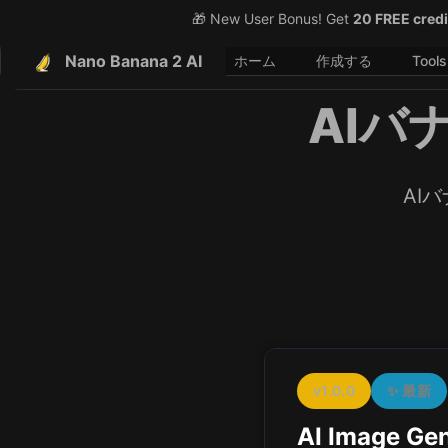
🎁 New User Bonus! Get
20 FREE credi
Nano Banana 2 AI
ホーム
作成する
Tools
AIバ
AI
v1.0.0
✨
最新
AI Image Gen