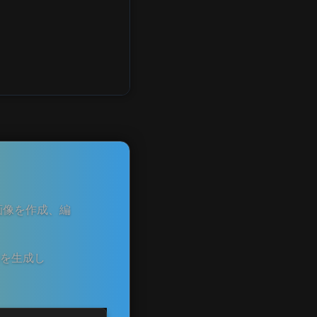
画像を作成、編
像を生成し