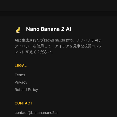
Nano Banana 2 AI
AIに生成されたプロの画像は数秒で。ナノバナナAIテ
クノロジーを使用して、アイデアを見事な視覚コンテ
ンツに変えてください。
LEGAL
Terms
Privacy
Refund Policy
CONTACT
contact@banananano2.ai