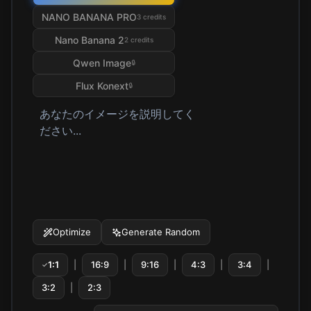
NANO BANANA PRO
3 credits
Nano Banana 2
2 credits
Qwen Image
🔒
Flux Konext
🔒
Optimize
Generate Random
1:1
|
16:9
|
9:16
|
4:3
|
3:4
|
✓
3:2
|
2:3