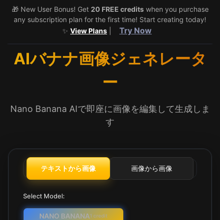
🎁 New User Bonus! Get
20 FREE credits
when you purchase
any subscription plan for the first time! Start creating today!
Try Now
✨
View Plans
|
Toggle 
AIバナナ画像ジェネレータ
ー
Nano Banana AIで即座に画像を編集して生成しま
す
テキストから画像
画像から画像
Select Model:
NANO BANANA
1 credit