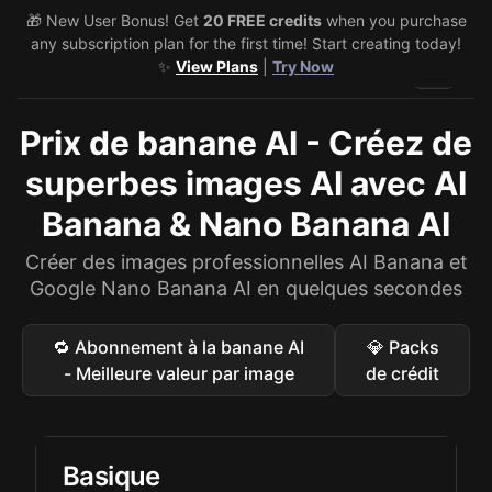
🎁 New User Bonus! Get
20 FREE credits
when you purchase
any subscription plan for the first time! Start creating today!
✨
View Plans
|
Try Now
Toggle 
Prix ​​de banane AI - Créez de
superbes images AI avec AI
Banana & Nano Banana AI
Créer des images professionnelles AI Banana et
Google Nano Banana AI en quelques secondes
🔁 Abonnement à la banane AI
💎 Packs
- Meilleure valeur par image
de crédit
Basique